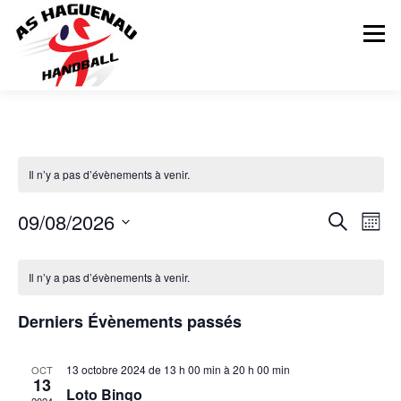
Menu
ACTUALITÉS
CALENDRIER
RÉSULTATS
Il n’y a pas d’évènements à venir.
INFOS COMPLÉMENTAIRES
NOS ÉQUIPES
N
09/08/2026
R
Recherche
Mois
a
e
Sélectionnez
v
C
Matchs
LE CLUB
PARTENAIRES
CONTACT
une
c
i
Il n’y a pas d’évènements à venir.
date.
a
g
h
a
l
e
t
Derniers Évènements passés
BOUTIQUE
e
r
i
n
o
c
n
13 octobre 2024 de 13 h 00 min
à
20 h 00 min
OCT
d
h
13
d
Loto Bingo