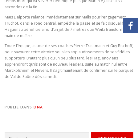
temps mort qui va s’avérer bénéfique puisque Martin égalise à six
secondes de la fin.
Mais Delporte relance immédiatement sur Malki pour l’engagement.
Truchot, dans le rond central, empêche la passe et se fait disqualifier.
Haguenau bénéficie ainsi d’un jet de 7 mètres que Weitz transforme de
main de maître.
Toute l’équipe, autour de ses coaches Pierre Trautmann et Guy Bischoff,
peut savourer cette victoire sous les applaudissements de ses fidèles
supporters. D’autant plus qu’un peu plus tard, les Haguenoviens
apprendront qu’ils sont de nouveau leaders, suite au match nul entre
Marckolsheim et Nevers. Il s’agit maintenant de confirmer sur le parquet
de Val de Saône dès samedi.
PUBLIÉ DANS
DNA