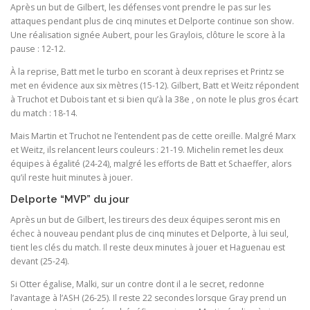
Après un but de Gilbert, les défenses vont prendre le pas sur les
attaques pendant plus de cinq minutes et Delporte continue son show.
Une réalisation signée Aubert, pour les Graylois, clôture le score à la
pause : 12-12.
À la reprise, Batt met le turbo en scorant à deux reprises et Printz se
met en évidence aux six mètres (15-12). Gilbert, Batt et Weitz répondent
à Truchot et Dubois tant et si bien qu’à la 38e , on note le plus gros écart
du match : 18-14.
Mais Martin et Truchot ne l’entendent pas de cette oreille. Malgré Marx
et Weitz, ils relancent leurs couleurs : 21-19. Michelin remet les deux
équipes à égalité (24-24), malgré les efforts de Batt et Schaeffer, alors
qu’il reste huit minutes à jouer.
Delporte “MVP” du jour
Après un but de Gilbert, les tireurs des deux équipes seront mis en
échec à nouveau pendant plus de cinq minutes et Delporte, à lui seul,
tient les clés du match. Il reste deux minutes à jouer et Haguenau est
devant (25-24).
Si Otter égalise, Malki, sur un contre dont il a le secret, redonne
l’avantage à l’ASH (26-25). Il reste 22 secondes lorsque Gray prend un