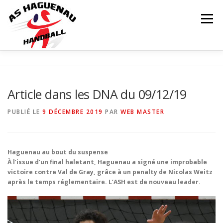
Menu
ACTUALITÉS
CALENDRIER
RÉSULTATS
Article dans les DNA du 09/12/19
INFOS COMPLÉMENTAIRES
NOS ÉQUIPES
PUBLIÉ LE
9 DÉCEMBRE 2019
PAR
WEB MASTER
Matchs
LE CLUB
PARTENAIRES
CONTACT
Haguenau au bout du suspense
À l’issue d’un final haletant, Haguenau a signé une improbable
victoire contre Val de Gray, grâce à un penalty de Nicolas Weitz
BOUTIQUE
après le temps réglementaire. L’ASH est de nouveau leader.