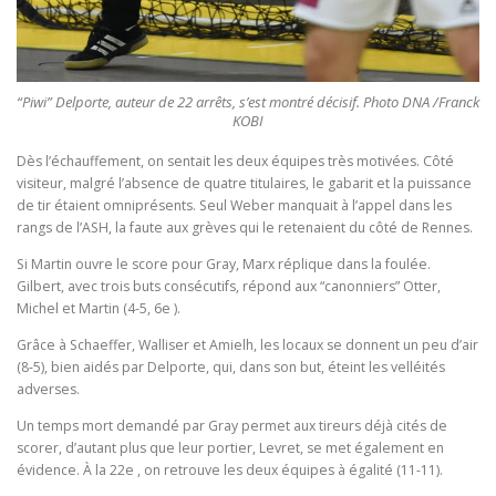
“Piwi” Delporte, auteur de 22 arrêts, s’est montré décisif. Photo DNA /Franck
KOBI
Dès l’échauffement, on sentait les deux équipes très motivées. Côté
visiteur, malgré l’absence de quatre titulaires, le gabarit et la puissance
de tir étaient omniprésents. Seul Weber manquait à l’appel dans les
rangs de l’ASH, la faute aux grèves qui le retenaient du côté de Rennes.
Si Martin ouvre le score pour Gray, Marx réplique dans la foulée.
Gilbert, avec trois buts consécutifs, répond aux “canonniers” Otter,
Michel et Martin (4-5, 6e ).
Grâce à Schaeffer, Walliser et Amielh, les locaux se donnent un peu d’air
(8-5), bien aidés par Delporte, qui, dans son but, éteint les velléités
adverses.
Un temps mort demandé par Gray permet aux tireurs déjà cités de
scorer, d’autant plus que leur portier, Levret, se met également en
évidence. À la 22e , on retrouve les deux équipes à égalité (11-11).