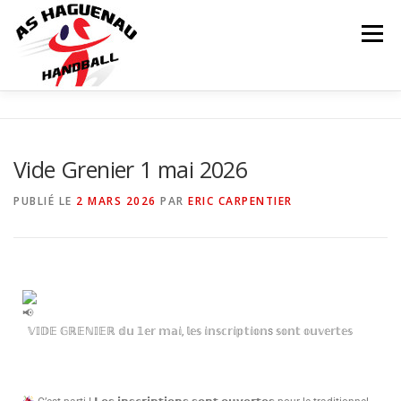
Menu
ACTUALITÉS
CALENDRIER
RÉSULTATS
Vide Grenier 1 mai 2026
INFOS COMPLÉMENTAIRES
NOS ÉQUIPES
PUBLIÉ LE
2 MARS 2026
PAR
ERIC CARPENTIER
Matchs
LE CLUB
PARTENAIRES
CONTACT
BOUTIQUE
𝕍𝕀𝔻𝔼 𝔾ℝ𝔼ℕ𝕀𝔼ℝ 𝕕𝕦 𝟙𝕖𝕣 𝕞𝕒𝕚, 𝕝𝕖𝕤 𝕚𝕟𝕤𝕔𝕣𝕚𝕡𝕥𝕚𝕠𝕟s 𝕤𝕠𝕟𝕥 𝕠𝕦𝕧𝕖𝕣𝕥𝕖𝕤