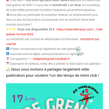
C’est parti ! 𝗟𝗲𝘀 𝗶𝗻𝘀𝗰𝗿𝗶𝗽𝘁𝗶𝗼𝗻𝘀 𝘀𝗼𝗻𝘁 𝗼𝘂𝘃𝗲𝗿𝘁𝗲𝘀 pour le traditionnel
vide grenier de l’ASH ! Il aura lieu le 𝘃𝗲𝗻𝗱𝗿𝗲𝗱𝗶 𝟭 𝗲𝗿 𝗺𝗮𝗶, sur le parking
de notre fidèle partenaire Carrefour Haguenau @carrefourhaguenau .
Vous êtes un particulier et souhaitez réserver un emplacement pour
faire un peu de place dans vos placards tout en profitant d’une belle
journée conviviale ?
𝗧𝗼𝘂𝘁 𝗲𝘀𝘁 𝗱𝗶𝘀𝗽𝗼𝗻𝗶𝗯𝗹𝗲 𝗜𝗖𝗜 :
https://www.helloasso.com/…/vide-
grenier-1er-mai-2026
ou inscription par courrier en téléchargent le formulaire :
inscription par
courrier
Prenez connaissance du règlement du vide grenier
Inscrivez-vous et réglez votre participation en ligne
Une question ? >
videgrenier@ash-handball.fr
Exposants et visiteurs, notez dès à présent la date dans vos agendas !
Nous vous invitons à partagez largement cette
publication pour soutenir l’un des temps de notre club !