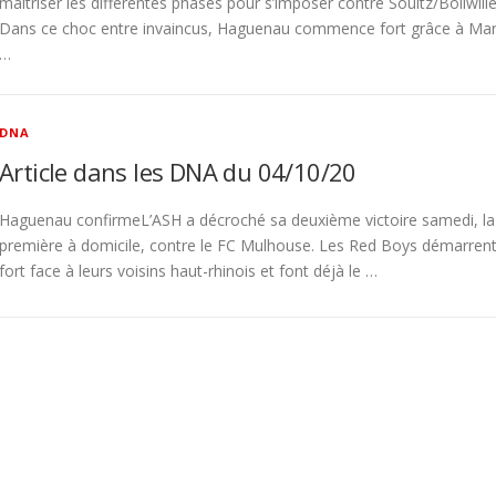
maîtriser les différentes phases pour s’imposer contre Soultz/Bollwille
Dans ce choc entre invaincus, Haguenau commence fort grâce à Ma
…
DNA
Article dans les DNA du 04/10/20
Haguenau confirmeL’ASH a décroché sa deuxième victoire samedi, la
première à domicile, contre le FC Mulhouse. Les Red Boys démarren
fort face à leurs voisins haut-rhinois et font déjà le …