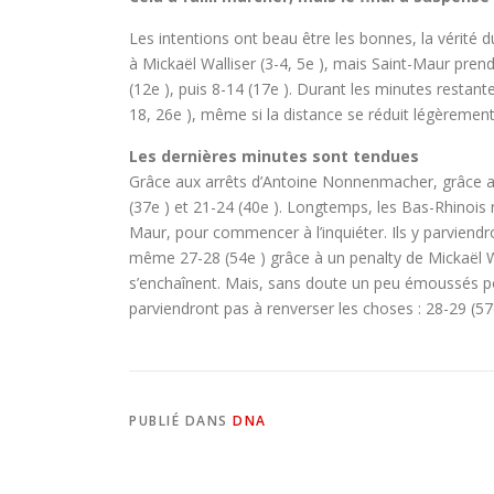
Les intentions ont beau être les bonnes, la vérité
à Mickaël Walliser (3-4, 5e ), mais Saint-Maur prend t
(12e ), puis 8-14 (17e ). Durant les minutes restan
18, 26e ), même si la distance se réduit légèrement
Les dernières minutes sont tendues
Grâce aux arrêts d’Antoine Nonnenmacher, grâce aux
(37e ) et 21-24 (40e ). Longtemps, les Bas-Rhinois 
Maur, pour commencer à l’inquiéter. Ils y parviendr
même 27-28 (54e ) grâce à un penalty de Mickaël Wa
s’enchaînent. Mais, sans doute un peu émoussés po
parviendront pas à renverser les choses : 28-29 (57e
PUBLIÉ DANS
DNA