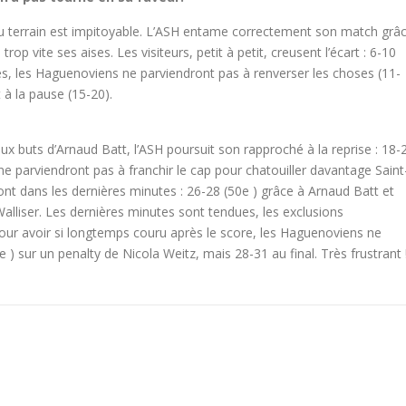
 du terrain est impitoyable. L’ASH entame correctement son match grâ
rop vite ses aises. Les visiteurs, petit à petit, creusent l’écart : 6-10
tes, les Haguenoviens ne parviendront pas à renverser les choses (11-
 à la pause (15-20).
 buts d’Arnaud Batt, l’ASH poursuit son rapproché à la reprise : 18-
ne parviendront pas à franchir le cap pour chatouiller davantage Saint
ont dans les dernières minutes : 26-28 (50e ) grâce à Arnaud Batt et
lliser. Les dernières minutes sont tendues, les exclusions
ur avoir si longtemps couru après le score, les Haguenoviens ne
 ) sur un penalty de Nicola Weitz, mais 28-31 au final. Très frustrant 