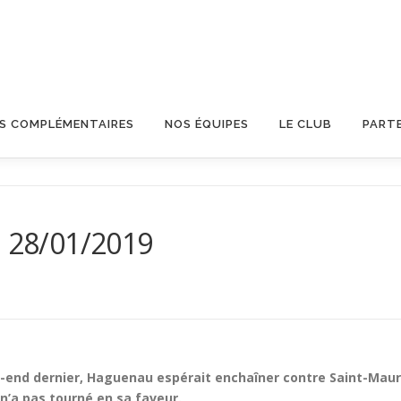
OS COMPLÉMENTAIRES
NOS ÉQUIPES
LE CLUB
PART
u 28/01/2019
ek-end dernier, Haguenau espérait enchaîner contre Saint-Maur
 n’a pas tourné en sa faveur.