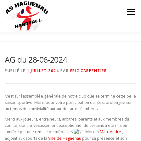
Menu
ACTUALITÉS
CALENDRIER
RÉSULTATS
AG du 28-06-2024
INFOS COMPLÉMENTAIRES
NOS ÉQUIPES
PUBLIÉ LE
1 JUILLET 2024
PAR
ERIC CARPENTIER
Matchs
LE CLUB
PARTENAIRES
CONTACT
C’est sur l’assemblée générale de notre club que se termine cette belle
saison sportive! Merci pour votre participation qui s’est prolongée sur
un temps de convivialité autour de tartes flambées !
BOUTIQUE
Merci aux joueurs, entraineurs, arbitres, parents et aux membres du
comité, dont l’investissement exceptionnel de certains à été mis en
lumière par une remise de médailles
! Merci à
Marc André
,
adjoint aux sports de la
Ville de Haguenau
pour sa présence et son