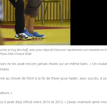
uche) et Guy Bischoff, avec pour objectif d’assurer rapidement son maintien en N
Photo DNA /Franck KOBI
cours ne les avait encore jamais réunis sur un même banc. « On voulai
utmann.
ivé au chevet de l’ASH à la fin de l’hiver pour l’aider, avec succès, à se
valeurs »
où il avait déjà officié entre 2010 et 2012. « J’avais vraiment aimé mo