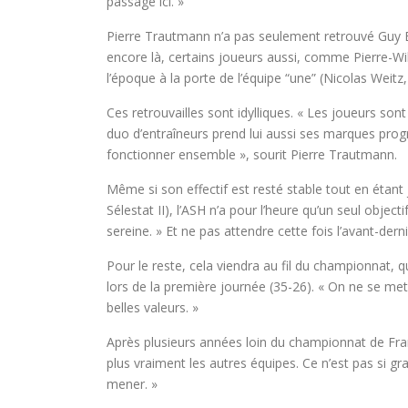
passage ici. »
Pierre Trautmann n’a pas seulement retrouvé Guy B
encore là, certains joueurs aussi, comme Pierre-Wil
l’époque à la porte de l’équipe “une” (Nicolas Weitz
Ces retrouvailles sont idylliques. « Les joueurs sont 
duo d’entraîneurs prend lui aussi ses marques pro
fonctionner ensemble », sourit Pierre Trautmann.
Même si son effectif est resté stable tout en étant
Sélestat II), l’ASH n’a pour l’heure qu’un seul object
sereine. » Et ne pas attendre cette fois l’avant-dern
Pour le reste, cela viendra au fil du championnat,
lors de la première journée (35-26). « On ne se met 
belles valeurs. »
Après plusieurs années loin du championnat de Fra
plus vraiment les autres équipes. Ce n’est pas si g
mener. »