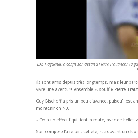
L’AS Haguenau a confié son destin à Pierre Trautmann (à ga
Ils sont amis depuis très longtemps, mais leur par
vivre une aventure ensemble », souffle Pierre Tra
Guy Bischoff a pris un peu d’avance, puisqu’il est arr
maintenir en N3.
« On a un effectif qui tient la route, avec de belles 
Son compère l’a rejoint cet été, retrouvant un club 