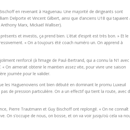
ischoff en revenant à Haguenau. Une majorité de dirigeants sont
liam Delporte et Vincent Gilbert, ainsi que d’anciens U18 qui tapaient 
, Anthony Marx, Mickaël Walliser).
présents et investis, ça prend bien. L’état d’esprit est très bon. » Et le
gressivement. « On a toujours été coach numéro un. On apprend à
 joliment renforcé (à l’image de Paul-Bertrand, qui a connu la N1 avec
if. « On aimerait obtenir le maintien assez vite, pour vivre une saison
ière journée pour le valider.
 que les Haguenoviens ont bien débuté en dominant le promu Luxeuil
pas de pression particulière. On a un effectif qui tient la route, avec 
nce, Pierre Trautmann et Guy Bischoff ont replongé. « On ne connaît
rave. On s’occupe de nous, on bosse, et on va voir jusqu’où cela va no