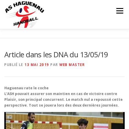
Menu
ACTUALITÉS
CALENDRIER
RÉSULTATS
Article dans les DNA du 13/05/19
INFOS COMPLÉMENTAIRES
NOS ÉQUIPES
PUBLIÉ LE
13 MAI 2019
PAR
WEB MASTER
Matchs
LE CLUB
PARTENAIRES
CONTACT
Haguenau rate le coche
L’ASH pouvait assurer son maintien en cas de victoire contre
Plaisir, son principal concurrent. Le match nul a repoussé cette
BOUTIQUE
perspective. Tout se jouera lors des deux dernières journées.