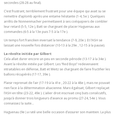
secondes (28-28 au final).
C’est frustrant, terriblement frustrant pour une équipe qui avait su se
remettre d’aplomb après une entame hésitante (1-4, 5e ). Quelques
arrêts de Nonnenmacher permettaient à ses coéquipiers de combler
leur retard (5-5, 12e ), Batt se chargeant de placer Haguenau aux
commandes (6-5 à la 13e puis 7-5 à la 17e ).
Un temps fort francilien inversait la tendance (7-9, 20e ). Et l’ASH se
laissait une nouvelle fois distancer (10-13 à la 29e , 12-15 à la pause).
La révolte initiée par Gilbert
Cela allait durer encore un peu en seconde période (13-17 à la 34e ).
Avant la révolte initiée par Gilbert. Les “Red Boys” redevenaient
intraitables en défense, Batt et Weitz se chargeant de faire fructifier les
ballons récupérés (17-17, 39e ).
Plaisir reprenait de l’air (17-19 à la 41e , 20-22 à la 48e ), mais ne pouvait
rien face à la détermination alsacienne. Marx égalisait, Gilbert replaçait
l’ASH en tête (23-22, 49e ). L’ailier droit inscrivait cinq buts consécutifs,
jusqu’à donner trois longueurs d’avance au promu (27-24, 54e ). Vous
connaissez la suite…
Haguenau (9e ) a raté une belle occasion d’assurer son maintien. La plus