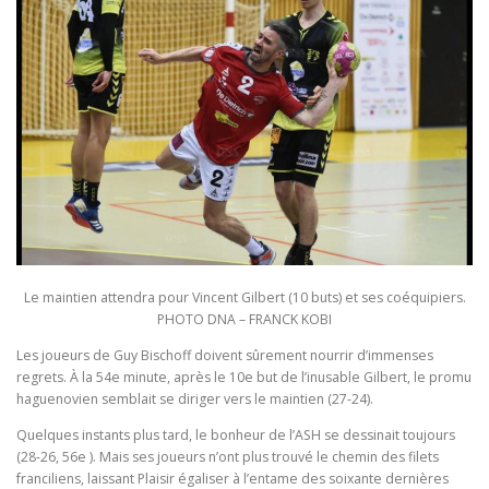
Le maintien attendra pour Vincent Gilbert (10 buts) et ses coéquipiers.
PHOTO DNA – FRANCK KOBI
Les joueurs de Guy Bischoff doivent sûrement nourrir d’immenses
regrets. À la 54e minute, après le 10e but de l’inusable Gilbert, le promu
haguenovien semblait se diriger vers le maintien (27-24).
Quelques instants plus tard, le bonheur de l’ASH se dessinait toujours
(28-26, 56e ). Mais ses joueurs n’ont plus trouvé le chemin des filets
franciliens, laissant Plaisir égaliser à l’entame des soixante dernières