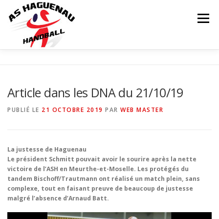
Menu
ACTUALITÉS
CALENDRIER
RÉSULTATS
Article dans les DNA du 21/10/19
INFOS COMPLÉMENTAIRES
NOS ÉQUIPES
PUBLIÉ LE
21 OCTOBRE 2019
PAR
WEB MASTER
Matchs
LE CLUB
PARTENAIRES
CONTACT
La justesse de Haguenau
Le président Schmitt pouvait avoir le sourire après la nette
victoire de l’ASH en Meurthe-et-Moselle. Les protégés du
BOUTIQUE
tandem Bischoff/Trautmann ont réalisé un match plein, sans
complexe, tout en faisant preuve de beaucoup de justesse
malgré l’absence d’Arnaud Batt.