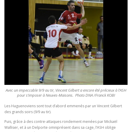
Avec un impeccable 9/9 au tir, Vincent Gilbert a encore été précieux à l’ASH
pour s’imposer à Neuves-Maisons. Photo DNA /Franck KOBI
Les Haguenoviens sont tout d’abord emmenés par un Vincent Gilbert
des grands soirs (9/9 au tir).
Puis, grâce à des contre-attaques rondement menées par Mickaël
Walliser, et à un Delporte omniprésent dans sa cage, l’ASH oblige