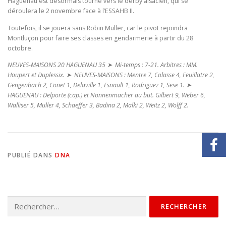
Haguenau est désormais tourné vers le derby alsacien, qui se
déroulera le 2 novembre face à l’ESSAHB II.
Toutefois, il se jouera sans Robin Muller, car le pivot rejoindra
Montluçon pour faire ses classes en gendarmerie à partir du 28
octobre.
NEUVES-MAISONS 20 HAGUENAU 35 ➤ Mi-temps : 7-21. Arbitres : MM.
Houpert et Duplessix. ➤ NEUVES-MAISONS : Mentre 7, Colasse 4, Feuillatre 2,
Gengenbach 2, Conet 1, Delaville 1, Esnault 1, Rodriguez 1, Sese 1. ➤
HAGUENAU : Delporte (cap.) et Nonnenmacher au but. Gilbert 9, Weber 6,
Walliser 5, Muller 4, Schaeffer 3, Badina 2, Malki 2, Weitz 2, Wolff 2.
PUBLIÉ DANS
DNA