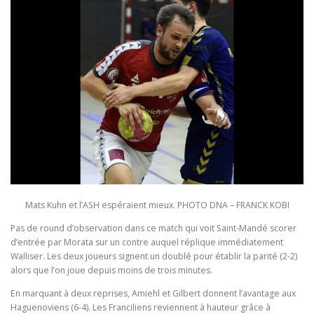
Mats Kuhn et l’ASH espéraient mieux. PHOTO DNA – FRANCK KOBI
Pas de round d’observation dans ce match qui voit Saint-Mandé scorer
d’entrée par Morata sur un contre auquel réplique immédiatement
Walliser. Les deux joueurs signent un doublé pour établir la parité (2-2)
alors que l’on joue depuis moins de trois minutes.
En marquant à deux reprises, Amiehl et Gilbert donnent l’avantage aux
Haguenoviens (6-4). Les Franciliens reviennent à hauteur grâce à