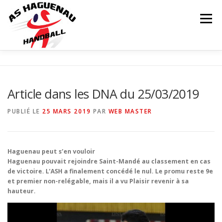
Menu
ACTUALITÉS
CALENDRIER
RÉSULTATS
Article dans les DNA du 25/03/2019
INFOS COMPLÉMENTAIRES
NOS ÉQUIPES
PUBLIÉ LE
25 MARS 2019
PAR
WEB MASTER
Matchs
LE CLUB
PARTENAIRES
CONTACT
Haguenau peut s’en vouloir
Haguenau pouvait rejoindre Saint-Mandé au classement en cas
de victoire. L’ASH a finalement concédé le nul. Le promu reste 9e
BOUTIQUE
et premier non-relégable, mais il a vu Plaisir revenir à sa
hauteur.