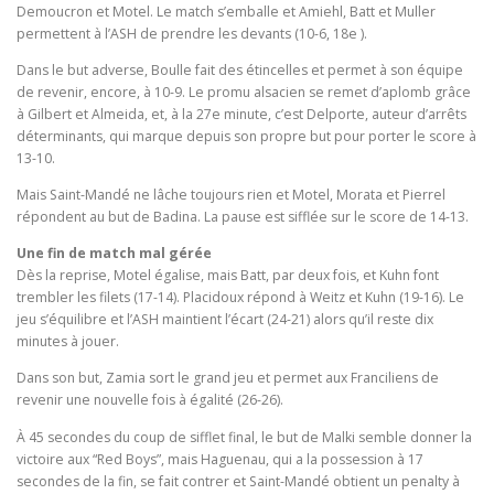
Demoucron et Motel. Le match s’emballe et Amiehl, Batt et Muller
permettent à l’ASH de prendre les devants (10-6, 18e ).
Dans le but adverse, Boulle fait des étincelles et permet à son équipe
de revenir, encore, à 10-9. Le promu alsacien se remet d’aplomb grâce
à Gilbert et Almeida, et, à la 27e minute, c’est Delporte, auteur d’arrêts
déterminants, qui marque depuis son propre but pour porter le score à
13-10.
Mais Saint-Mandé ne lâche toujours rien et Motel, Morata et Pierrel
répondent au but de Badina. La pause est sifflée sur le score de 14-13.
Une fin de match mal gérée
Dès la reprise, Motel égalise, mais Batt, par deux fois, et Kuhn font
trembler les filets (17-14). Placidoux répond à Weitz et Kuhn (19-16). Le
jeu s’équilibre et l’ASH maintient l’écart (24-21) alors qu’il reste dix
minutes à jouer.
Dans son but, Zamia sort le grand jeu et permet aux Franciliens de
revenir une nouvelle fois à égalité (26-26).
À 45 secondes du coup de sifflet final, le but de Malki semble donner la
victoire aux “Red Boys”, mais Haguenau, qui a la possession à 17
secondes de la fin, se fait contrer et Saint-Mandé obtient un penalty à