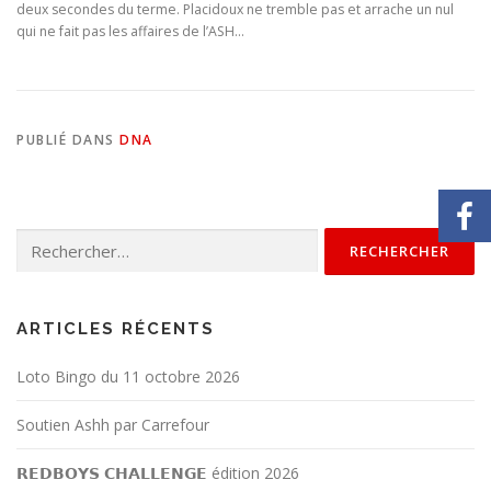
deux secondes du terme. Placidoux ne tremble pas et arrache un nul
qui ne fait pas les affaires de l’ASH…
PUBLIÉ DANS
DNA
ARTICLES RÉCENTS
Loto Bingo du 11 octobre 2026
Soutien Ashh par Carrefour
𝗥𝗘𝗗𝗕𝗢𝗬𝗦 𝗖𝗛𝗔𝗟𝗟𝗘𝗡𝗚𝗘 édition 2026