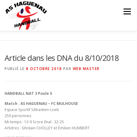
Menu
ACTUALITÉS
CALENDRIER
RÉSULTATS
Article dans les DNA du 8/10/2018
INFOS COMPLÉMENTAIRES
NOS ÉQUIPES
PUBLIÉ LE
8 OCTOBRE 2018
PAR
WEB MASTER
Matchs
LE CLUB
PARTENAIRES
CONTACT
HANDBALL NAT 3 Poule 5
Match : AS HAGUENAU – FC MULHOUSE
Espace Sportif Sébastien Loeb
BOUTIQUE
250 personnes
Mi-temps : 13-9 Score final : 32-25
Arbitres : Ghislain CHOLLEY et Émilien HUMBERT