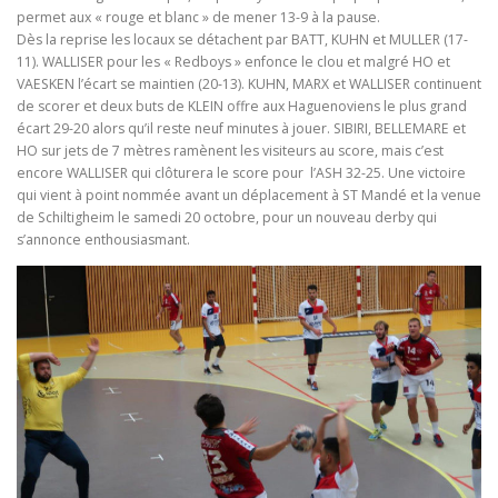
permet aux « rouge et blanc » de mener 13-9 à la pause.
Dès la reprise les locaux se détachent par BATT, KUHN et MULLER (17-
11). WALLISER pour les « Redboys » enfonce le clou et malgré HO et
VAESKEN l’écart se maintien (20-13). KUHN, MARX et WALLISER continuent
de scorer et deux buts de KLEIN offre aux Haguenoviens le plus grand
écart 29-20 alors qu’il reste neuf minutes à jouer. SIBIRI, BELLEMARE et
HO sur jets de 7 mètres ramènent les visiteurs au score, mais c’est
encore WALLISER qui clôturera le score pour l’ASH 32-25. Une victoire
qui vient à point nommée avant un déplacement à ST Mandé et la venue
de Schiltigheim le samedi 20 octobre, pour un nouveau derby qui
s’annonce enthousiasmant.