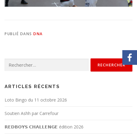
PUBLIÉ DANS
DNA
ARTICLES RÉCENTS
Loto Bingo du 11 octobre 2026
Soutien Ashh par Carrefour
𝗥𝗘𝗗𝗕𝗢𝗬𝗦 𝗖𝗛𝗔𝗟𝗟𝗘𝗡𝗚𝗘 édition 2026