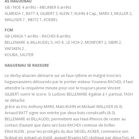
AS HAGUENAU
GB / NOE 4 arrêts – MEUNIER 6 arrêts
ALMEIDA 1, BATT 4, GILBERT 3, KLEIN 7, KUHN 4 Cap., MARX 3, MULLER 2,
WALLISER 7 , WEITZ 1, KOEBEL
FCM
GB LANGA 1 arrêts – RACHDI 8 arrêts
BELLEMARE 4, BILLAUDEL 5, HO 8 , LE HOA 2, MONFORT 2, SIBIRI 2,
VAESKEN 2 ,
KOUBA, SAUTER
HAGUENAU SE RASSURE
Le derby alsacien démarre sur un faux rythme et malgré trois tirs
haguenauviens détournés par le portier visiteur Youness RACHDI, il faut
attendre la cinquième minute pour voir le toujours jeune Vincent
GILBERT ouvrir le score. Si Ludovic BELLEMARE égalise à 1 partout, l’ASH
se détache
grâce au trio Anthony MARX, Mats KUHN et Mickaël WALLISER (6-3).
Arnaud BATT signe son entrée par deux buts consécutifs (8-3).
BELLEMARE et BILLAUDEL permettent aux Haut-Rhinois de rester au
contact d’autant que dans ses buts RACHDI continue de briller.
Elliot KLEIN , pour les protégés du duo SIEGEL-ACKER, commence son
festival en signant un triplé, auquel Bryams HO réplique par deux fois, et