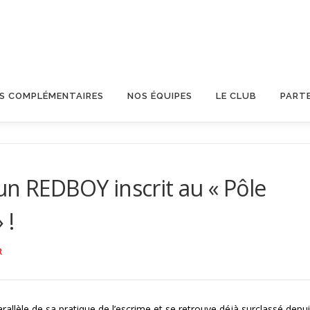
OS COMPLÉMENTAIRES
NOS ÉQUIPES
LE CLUB
PART
un REDBOY inscrit au « Pôle
 !
R
allèle de sa pratique de l’escrime et se retrouve déjà surclassé depu