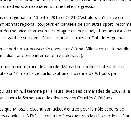
prometteurs, annonciateurs d’une belle progression.
en régional en -13 entre 2015 et 2021. C’est alors qu’il arrive en
ampionnat régional, toujours en parallèle de son autre sport -l’escrim
ar équipe, Vice-Champion de Pologne en individuel, Champion d’Alsac
le regard de son père, Piotr – maître d’armes au Club de Haguenau.
 deux sports pour pouvoir s’y consacrer à fond. Milosz choisit le handbal
n Lidia – ancienne internationale polonaise).
ne première place de la poule (Milosz finit meilleur buteur de son
ts sur 14 matchs ce qui lui vaut une moyenne de 9,1 buts par
u Bas Rhin, il termine par ailleurs, avec ses camarades de 2009, à la
 atteindra la 5eme place des finalités des Comités à Orléans.
s que Milosz a obtenu son ticket d’entrée pour le Pôle espoirs de
s candidats. A l’ASH, il continue à évoluer, surclassé, avec les -18 au