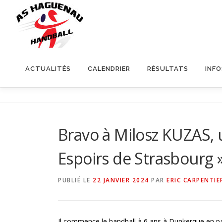
ACTUALITÉS
CALENDRIER
RÉSULTATS
INF
Bravo à Milosz KUZAS, 
Espoirs de Strasbourg »
PUBLIÉ LE
22 JANVIER 2024
PAR
ERIC CARPENTIE
Il commence le handball à 6 ans à Dunkerque en par