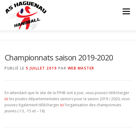
Menu
ACTUALITÉS
CALENDRIER
RÉSULTATS
Championnats saison 2019-2020
INFOS COMPLÉMENTAIRES
NOS ÉQUIPES
PUBLIÉ LE
5 JUILLET 2019
PAR
WEB MASTER
Matchs
LE CLUB
PARTENAIRES
CONTACT
En attendant que le site de la FFHB soit à jour, vous pouvez télécharger
ici
les poules départementales seniors pour la saison 2019 / 2020, vous
pouvez également télécharger
ici
l’organisation des championnats
BOUTIQUE
jeunes (-13, -15 et – 18)