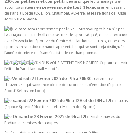
𝟮𝟯𝟬 𝗰𝗼𝗺𝗽𝗲́𝘁𝗶𝘁𝗲𝘂𝗿𝘀 𝗲𝘁 𝗰𝗼𝗺𝗽𝗲́𝘁𝗶𝘁𝗿𝗶𝗰𝗲𝘀 ainsi que leurs managers et
accompagnateurs 𝗲𝗻 𝗽𝗿𝗼𝘃𝗲𝗻𝗮𝗻𝗰𝗲 𝗱𝗲 𝘁𝗼𝘂𝘁 𝗹’𝗛𝗲𝘅𝗮𝗴𝗼𝗻𝗲, en passant
de Paris à Bordeaux, Dijon, Chaumont, Auxerre, et les régions de l’Oise
et du Val de Saône.
L’Alsace sera représentée par l’ASPTT Strasbourg et bien sûr par
l’AS Haguenau Handball et sa section de Sport Adapté, en collaboration
avec l’Association Sportive du Centre de Harthouse, qui regroupe des
sportifs en situation de handicap mental et qui se sont déjà distingués
l’année dernière en étant finaliste de ce championnat.
NOUS VOUS ATTENDONS NOMBREUX pour soutenir
l’élite du Para Handball Adapté :
𝗩𝗲𝗻𝗱𝗿𝗲𝗱𝗶 𝟮𝟭 𝗳𝗲́𝘃𝗿𝗶𝗲𝗿 𝟮𝟬𝟮𝟱 𝗱𝗲 𝟭𝟵𝗵 𝗮̀ 𝟮𝟬𝗵𝟯𝟬 : cérémonie
d’ouverture qui s’annonce pleine de surprises et d’émotion (Espace
Sportif Sébastien Loeb)
𝘀𝗮𝗺𝗲𝗱𝗶 𝟮𝟮 𝗙𝗲́𝘃𝗿𝗶𝗲𝗿 𝟮𝟬𝟮𝟱 𝗱𝗲 𝟵𝗵 𝗮̀ 𝟭𝟮𝗛 𝗲𝘁 𝗱𝗲 𝟭𝟯𝗛 𝗮̀𝟭𝟳𝗵 : matchs
(Espace Sportif Sébastien Loeb + Maison des Sports)
𝗗𝗶𝗺𝗮𝗻𝗰𝗵𝗲 𝟮𝟯 𝗙𝗲́𝘃𝗿𝗶𝗲𝗿 𝟮𝟬𝟮𝟱 𝗱𝗲 𝟵𝗵 𝗮̀ 𝟭𝟮𝗵 : Finales suivies du
Podium et remises des coupes
Accès gratuit aux tribunes pendant toute la compétition