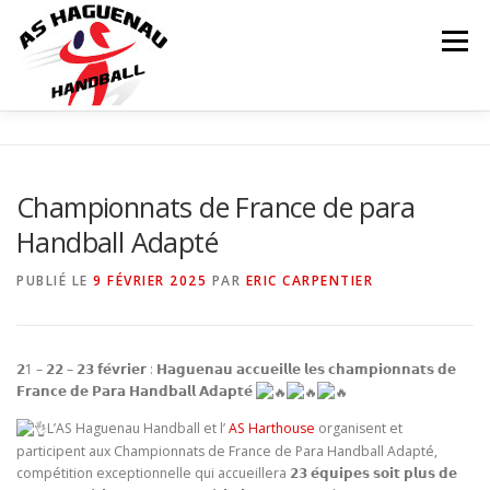
Menu
ACTUALITÉS
CALENDRIER
RÉSULTATS
Championnats de France de para
Handball Adapté
INFOS COMPLÉMENTAIRES
NOS ÉQUIPES
PUBLIÉ LE
9 FÉVRIER 2025
PAR
ERIC CARPENTIER
Matchs
LE CLUB
PARTENAIRES
CONTACT
𝟮1 – 𝟮𝟮 – 𝟮𝟯 𝗳𝗲́𝘃𝗿𝗶𝗲𝗿 : 𝗛𝗮𝗴𝘂𝗲𝗻𝗮𝘂 𝗮𝗰𝗰𝘂𝗲𝗶𝗹𝗹𝗲 𝗹𝗲𝘀 𝗰𝗵𝗮𝗺𝗽𝗶𝗼𝗻𝗻𝗮𝘁𝘀 𝗱𝗲
𝗙𝗿𝗮𝗻𝗰𝗲 𝗱𝗲 𝗣𝗮𝗿𝗮 𝗛𝗮𝗻𝗱𝗯𝗮𝗹𝗹 𝗔𝗱𝗮𝗽𝘁𝗲́
BOUTIQUE
L’AS Haguenau Handball et l’
AS Harthouse
organisent et
participent aux Championnats de France de Para Handball Adapté,
compétition exceptionnelle qui accueillera 𝟮𝟯 𝗲́𝗾𝘂𝗶𝗽𝗲𝘀 𝘀𝗼𝗶𝘁 𝗽𝗹𝘂𝘀 𝗱𝗲