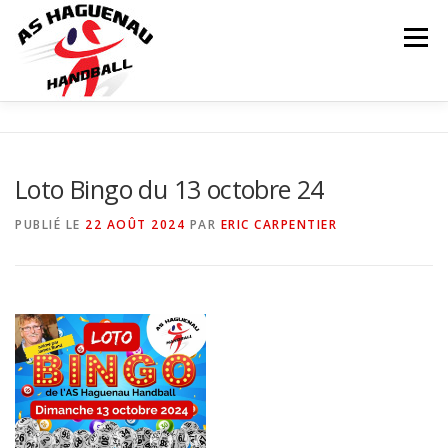
Menu
ACTUALITÉS
CALENDRIER
RÉSULTATS
Loto Bingo du 13 octobre 24
INFOS COMPLÉMENTAIRES
NOS ÉQUIPES
PUBLIÉ LE
22 AOÛT 2024
PAR
ERIC CARPENTIER
Matchs
LE CLUB
PARTENAIRES
CONTACT
BOUTIQUE