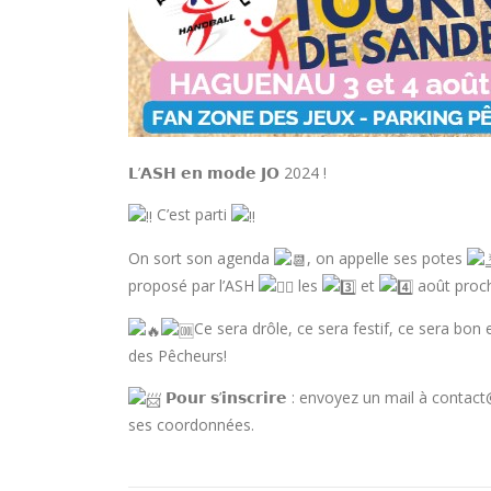
𝗟’𝗔𝗦𝗛 𝗲𝗻 𝗺𝗼𝗱𝗲 𝗝𝗢 2024 !
C’est parti
On sort son agenda
, on appelle ses potes
proposé par l’ASH
les
et
août proch
Ce sera drôle, ce sera festif, ce sera bon
des Pêcheurs!
𝗣𝗼𝘂𝗿 𝘀’𝗶𝗻𝘀𝗰𝗿𝗶𝗿𝗲 : envoyez un mail à c
ses coordonnées.